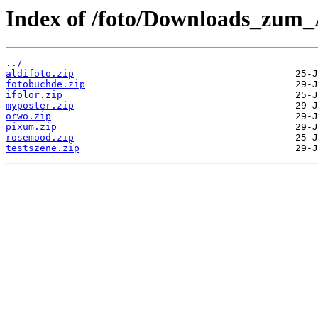
Index of /foto/Downloads_zum_A
../
aldifoto.zip
fotobuchde.zip
ifolor.zip
myposter.zip
orwo.zip
pixum.zip
rosemood.zip
testszene.zip