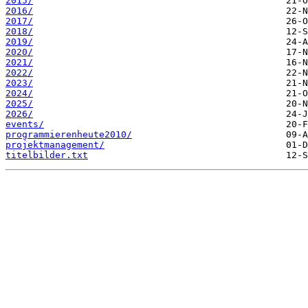
2015/
2016/
2017/
2018/
2019/
2020/
2021/
2022/
2023/
2024/
2025/
2026/
events/
programmierenheute2010/
projektmanagement/
titelbilder.txt