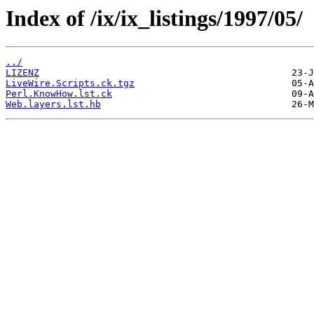
Index of /ix/ix_listings/1997/05/
../
LIZENZ
LiveWire.Scripts.ck.tgz
Perl.KnowHow.lst.ck
Web.layers.lst.hb