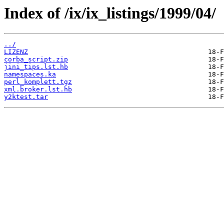
Index of /ix/ix_listings/1999/04/
../
LIZENZ
corba_script.zip
jini_tips.lst.hb
namespaces.ka
perl_komplett.tgz
xml.broker.lst.hb
y2ktest.tar