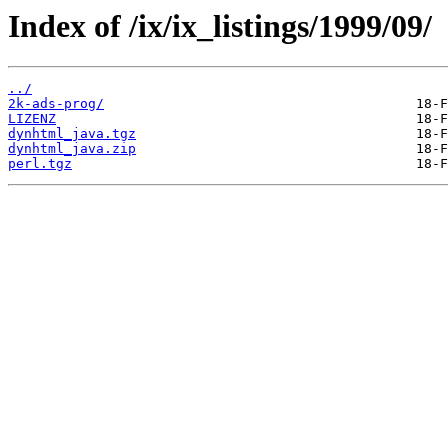
Index of /ix/ix_listings/1999/09/
../
2k-ads-prog/
LIZENZ
dynhtml_java.tgz
dynhtml_java.zip
perl.tgz