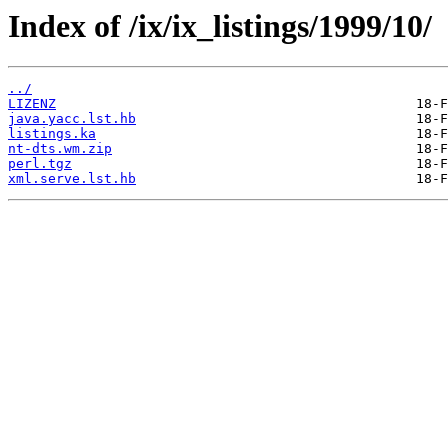
Index of /ix/ix_listings/1999/10/
../
LIZENZ
java.yacc.lst.hb
listings.ka
nt-dts.wm.zip
perl.tgz
xml.serve.lst.hb